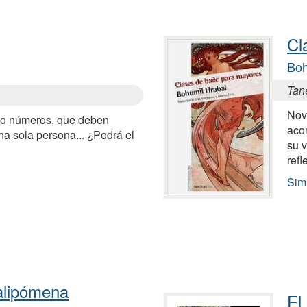
Cl
Boh
Tane
Nov
lo números, que deben
aco
na sola persona... ¿Podrá el
su 
refl
Sim
alipómena
El