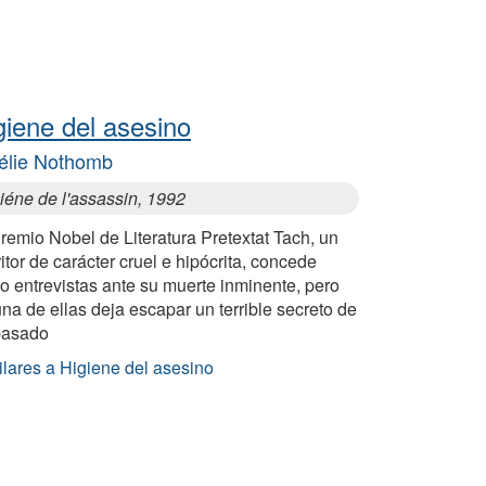
giene del asesino
lie Nothomb
iéne de l'assassin, 1992
remio Nobel de Literatura Pretextat Tach, un
itor de carácter cruel e hipócrita, concede
o entrevistas ante su muerte inminente, pero
na de ellas deja escapar un terrible secreto de
pasado
ilares a Higiene del asesino