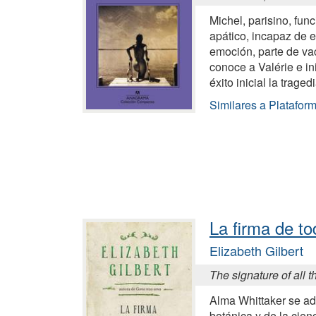
Michel, parisino, fun
apático, incapaz de 
emoción, parte de vac
conoce a Valérie e in
éxito inicial la traged
Similares a Platafor
La firma de to
Elizabeth Gilbert
The signature of all 
Alma Whittaker se ad
botánica y de la cien