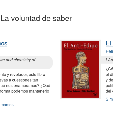
a La voluntad de saber
mos
El
Fél
ure and chemistry of
LAn
¿Có
te y revelador, este libro
el 
evas a cuestiones tan
y de
 qué nos enamoramos? ¿Qué
polí
 forma podemos mantenerlo
del
Simi
 amamos