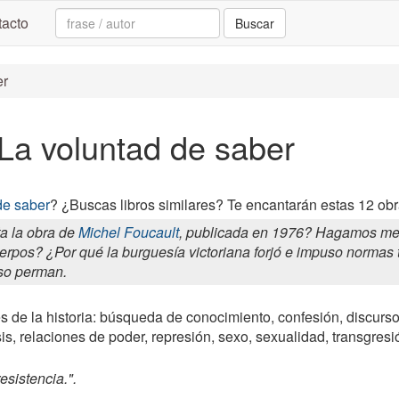
Search:
acto
Buscar
er
 La voluntad de saber
de saber
? ¿Buscas libros similares? Te encantarán estas 12 obr
a la obra de
Michel Foucault
, publicada en 1976? Hagamos mem
erpos? ¿Por qué la burguesía victoriana forjó e impuso normas 
so perman.
s de la historia: búsqueda de conocimiento, confesión, discurso, 
sis, relaciones de poder, represión, sexo, sexualidad, transgresi
sistencia.".