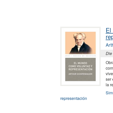
El
re
Art
Die 
Obr
comp
vive
ser
la r
Sim
representación