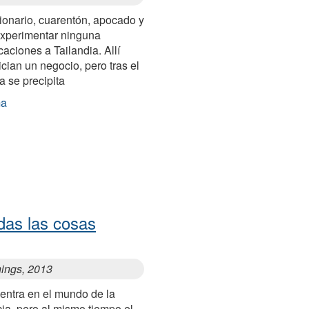
cionario, cuarentón, apocado y
experimentar ninguna
aciones a Tailandia. Allí
ician un negocio, pero tras el
ia se precipita
ma
das las cosas
things, 2013
entra en el mundo de la
cia, pero al mismo tiempo el