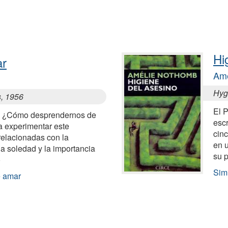
Hi
ar
Amé
Hyg
s, 1956
El P
? ¿Cómo desprendernos de
escr
a experimentar este
cinc
relacionadas con la
en u
la soledad y la importancia
su 
o
Sim
e amar