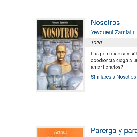
Nosotros
Yevgueni Zamiatin
1920
Las personas son só
obediencia ciega a u
amor librarlos?
Similares a Nosotros
Parerga y par