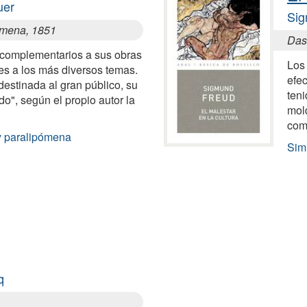
uer
Sig
omena, 1851
Das
 complementarios a sus obras
Los
tes a los más diversos temas.
efec
destinada al gran público, su
teni
do", según el propio autor la
mol
com
y paralipómena
Simi
q