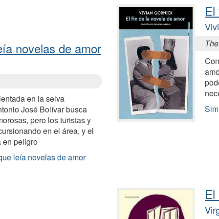
El
Viv
The
leía novelas de amor
Con
amo
pod
nece
ientada en la selva
Simi
tonio José Bolívar busca
orosas, pero los turistas y
cursionando en el área, y el
á en peligro
 que leía novelas de amor
El
Vir