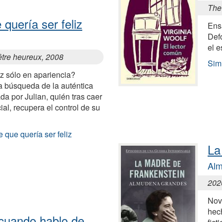
The
quería ser feliz
Ensa
Defo
el e
être heureux, 2008
Simi
iz sólo en apariencia?
a búsqueda de la auténtica
ada por Julian, quién tras caer
ial, recupera el control de su
 que quería ser feliz
La
Al
202
Nov
hech
cuando hablo de