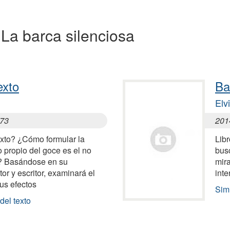
a La barca silenciosa
exto
Ba
Elv
973
201
xto? ¿Cómo formular la
Lib
o propio del goce es el no
busc
? Basándose en su
mira
or y escritor, examinará el
inte
sus efectos
Simi
del texto