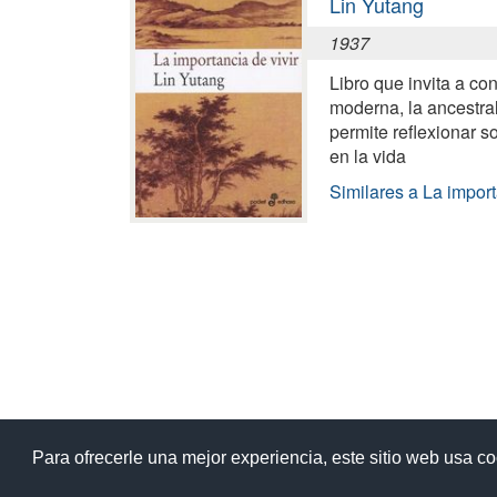
Lin Yutang
1937
Libro que invita a co
moderna, la ancestral 
permite reflexionar s
en la vida
Similares a La import
Ay
Para ofrecerle una mejor experiencia, este sitio web usa c