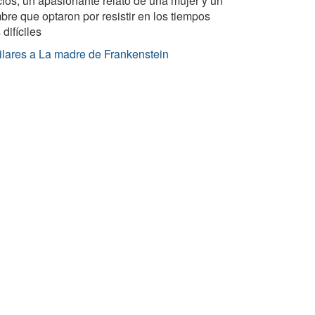
icios, un apasionante relato de una mujer y un
re que optaron por resistir en los tiempos
difíciles
ilares a La madre de Frankenstein