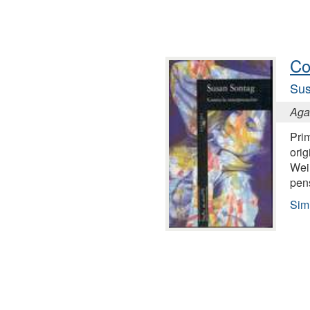
Co
Sus
Agai
Pri
orig
Weil
pen
Simi