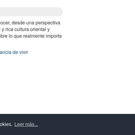
nocer, desde una perspectiva
y rica cultura oriental y
obre lo que realmente importa
ancia de vivir
uda
Aviso legal
Política de cookies
Política de privac
ookies.
Leer más...