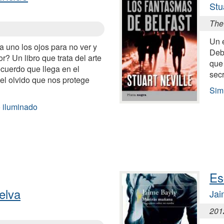
Stu
The
Un e
 uno los ojos para no ver y
Deb
r? Un libro que trata del arte
que
ecuerdo que llega en el
secr
el olvido que nos protege
Sim
 iluminado
Es
selva
Jai
201