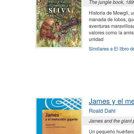
The jungle book, 18
Historia de Mowgli, u
manada de lobos, que
aventuras maravillosa
valores como la amista
unidad
Similares a El libro d
James y el me
Roald Dahl
James and the giant
Un pequeño huérfano