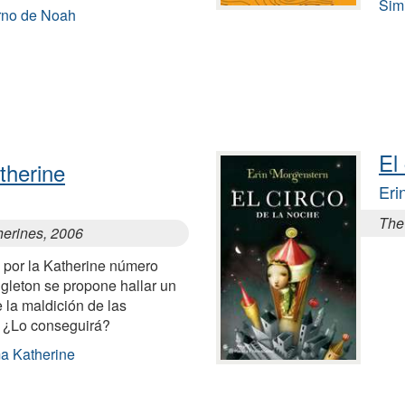
Sim
erno de Noah
El
therine
Eri
The 
herines, 2006
 por la Katherine número
ngleton se propone hallar un
 la maldición de las
. ¿Lo conseguirá?
ma Katherine