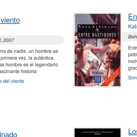
En
 viento
Kat
Beh
d, 2007
Entr
rra de nadie, un hombre se
pob
 primera vez, la auténtica
inol
Ese hombre es el legendario
grac
ascinante historia
Simi
 del viento
Lo
inado