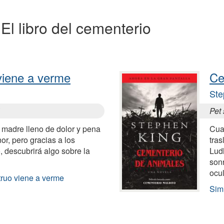
 El libro del cementerio
viene a verme
Ce
Ste
1
Pet
madre lleno de dolor y pena
Cua
or, pero gracias a los
tras
, descubrirá algo sobre la
Ludl
sonr
ocu
ruo viene a verme
Sim