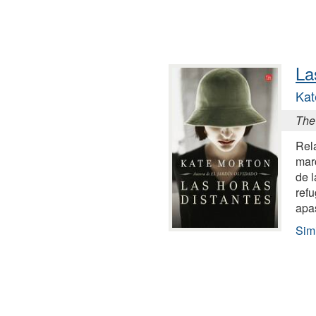
La
Kat
The
Rela
mar
de 
refu
apa
Simi