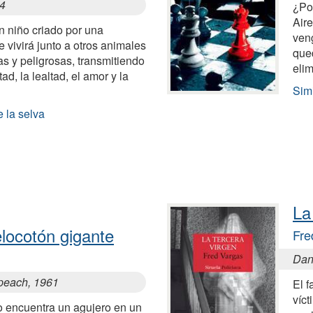
94
¿Po
Air
n niño criado por una
veng
 vivirá junto a otros animales
que
s y peligrosas, transmitiendo
elim
d, la lealtad, el amor y la
Sim
e la selva
La
locotón gigante
Fre
Dans
 peach, 1961
El 
víc
 encuentra un agujero en un