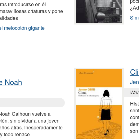
poci
ras introducirse en él
¿Ad
maravillosas criaturas y pone
Simi
alidades
el melocotón gigante
Cl
de Noah
Jen
Wea
Hist
sent
 Noah Calhoun vuelve a
con
ión, sin olvidar a una joven
dem
años atrás. Inesperadamente
son
 y todo renace