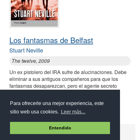
Los fantasmas de Belfast
Stuart Neville
The twelve, 2009
Un ex pistolero del IRA sufre de alucinaciones. Debe
eliminar a sus antiguos compañeros para que los
fantasmas desaparezcan, pero el agente secreto
Campbell está tras él
Similares a Los fantasmas de Belfast
Para ofrecerle una mejor experiencia, este
sitio web usa cookies.
Leer más...
Entendido
Ayuda
Aviso legal
Política de cookies
Política de privacidad