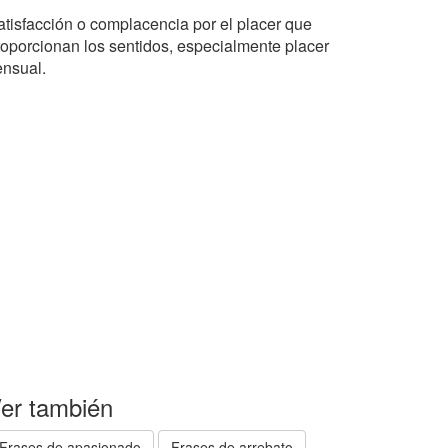
atisfacción o complacencia por el placer que
roporcionan los sentidos, especialmente placer
ensual.
er también
Frases de apasionado
Frases de arrebato