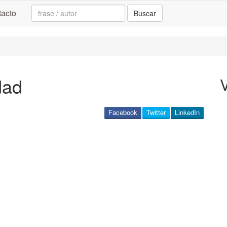
Search:
acto
Buscar
dad
Facebook
Twitter
LinkedIn