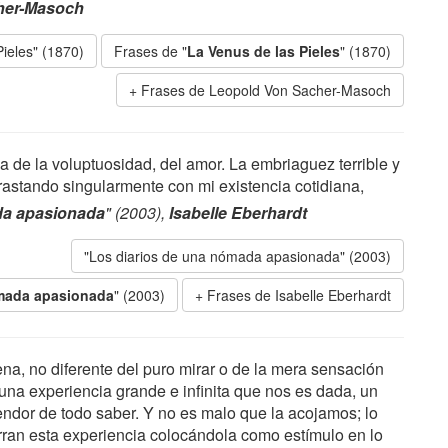
her-Masoch
Pieles" (1870)
Frases de "
La Venus de las Pieles
" (1870)
Frases de Leopold Von Sacher-Masoch
da de la voluptuosidad, del amor. La embriaguez terrible y
ntrastando singularmente con mi existencia cotidiana,
da apasionada
" (2003),
Isabelle Eberhardt
"Los diarios de una nómada apasionada" (2003)
ómada apasionada
" (2003)
Frases de Isabelle Eberhardt
na, no diferente del puro mirar o de la mera sensación
 una experiencia grande e infinita que nos es dada, un
endor de todo saber. Y no es malo que la acojamos; lo
rran esta experiencia colocándola como estímulo en lo