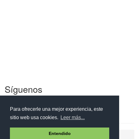
Síguenos
Facebook
Twitter
Instagram
Para ofrecerle una mejor experiencia, este
sitio web usa cookies.
Leer más...
Entendido
Ayuda
Aviso legal
Política de cookies