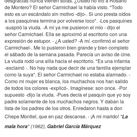
desgracias nunca vienen solas. ¿Usted no vio a Rosario
de Montero? El señor Carmichael la había visto. "Todo
esto es un escándalo sin motivo -dijo-. Si uno presta oídos
a los pasquines termina por volverse loco". -Los pasquines
-suspiró la viuda. -A mí ya me pusieron el mío - dijo el
señor Carmichael. Ella se aproximó al escritorio con una
expresión de estupor. - ¿A usted? -A mí -confirmó el señor
Carmichael-. Me lo pusieron bien grande y bien completo
el sábado de la semana pasada. Parecía un aviso de cine.
La viuda rodó una silla hacia el escritorio. "Es una infamia
-exclamó -. No hay nada que decir de una familia ejemplar
como la suya". El señor Carmichael no estaba alarmado. -
Como mi mujer es blanca, los muchachos nos han salido
de todos los colores -explicó-. Imagínese: son once. -Por
supuesto -dijo la viuda. -Pues decía el pasquín que yo soy
padre solamente de los muchachos negros. Y daban la
lista de los padres de los otros. Enredaron hasta a don
Chepe Montiel, que en paz descanse. - ¡A mi marido!
"
La
mala hora
" (1962),
Gabriel García Márquez