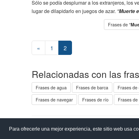
Sólo se podía desplumar a los extranjeros, los v
lugar de dilapidarlo en juegos de azar.
"
Muerte e
Frases de "
Mue
«
1
2
Relacionadas con las fra
Frases de agua
Frases de barca
Frases de 
Frases de navegar
Frases de río
Frases de 
Ay
Para ofrecerle una mejor experiencia, este sitio web usa c