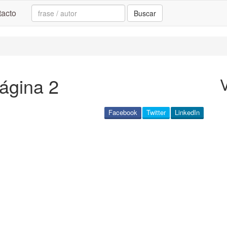
Search:
acto
Buscar
página 2
Facebook
Twitter
LinkedIn