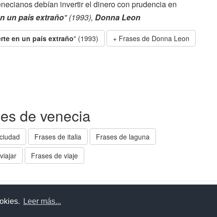
enecianos debían invertir el dinero con prudencia en
n un país extraño
" (1993),
Donna Leon
rte en un país extraño
" (1993)
Frases de Donna Leon
ses de venecia
ciudad
Frases de italia
Frases de laguna
viajar
Frases de viaje
uda
Aviso legal
Política de cookies
Política de privac
ookies.
Leer más...