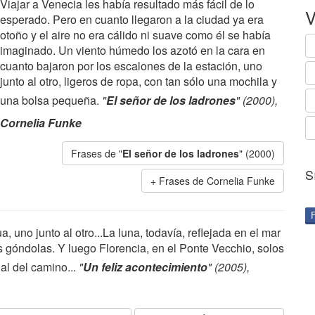
Viajar a Venecia les había resultado más fácil de lo
V
esperado. Pero en cuanto llegaron a la ciudad ya era
otoño y el aire no era cálido ni suave como él se había
imaginado. Un viento húmedo los azotó en la cara en
cuanto bajaron por los escalones de la estación, uno
junto al otro, ligeros de ropa, con tan sólo una mochila y
una bolsa pequeña.
"
El señor de los ladrones
" (2000),
Cornelia Funke
Frases de "
El señor de los ladrones
" (2000)
S
Frases de Cornelia Funke
a, uno junto al otro...La luna, todavía, reflejada en el mar
góndolas. Y luego Florencia, en el Ponte Vecchio, solos
al del camino...
"
Un feliz acontecimiento
" (2005),