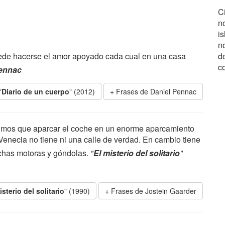
C
no
i
n
ede hacerse el amor apoyado cada cual en una casa
d
c
Pennac
"
Diario de un cuerpo
" (2012)
Frases de Daniel Pennac
uvimos que aparcar el coche en un enorme aparcamiento
 Venecia no tiene ni una calle de verdad. En cambio tiene
chas motoras y góndolas.
"
El misterio del solitario
"
isterio del solitario
" (1990)
Frases de Jostein Gaarder