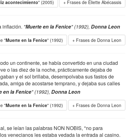
liz acontecimiento
" (2005)
Frases de Éliette Abécassis
 inflación.
"
Muerte en la Fenice
" (1992),
Donna Leon
e "
Muerte en la Fenice
" (1992)
Frases de Donna Leon
 todo un continente, se había convertido en una ciudad
ve o las diez de la noche, prácticamente dejaba de
 pagaban y el sol brillaba, desempolvaba sus fastos de
sada, amiga de acostarse temprano, y dejaba sus calles
e en la Fenice
" (1992),
Donna Leon
e "
Muerte en la Fenice
" (1992)
Frases de Donna Leon
anal, se leían las palabras NON NOBIS, "no para
 los venecianos les estaba vedada la entrada al casino.