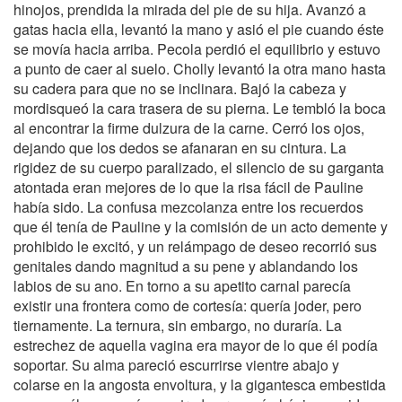
hinojos, prendida la mirada del pie de su hija. Avanzó a
gatas hacia ella, levantó la mano y asió el pie cuando éste
se movía hacia arriba. Pecola perdió el equilibrio y estuvo
a punto de caer al suelo. Cholly levantó la otra mano hasta
su cadera para que no se inclinara. Bajó la cabeza y
mordisqueó la cara trasera de su pierna. Le tembló la boca
al encontrar la firme dulzura de la carne. Cerró los ojos,
dejando que los dedos se afanaran en su cintura. La
rigidez de su cuerpo paralizado, el silencio de su garganta
atontada eran mejores de lo que la risa fácil de Pauline
había sido. La confusa mezcolanza entre los recuerdos
que él tenía de Pauline y la comisión de un acto demente y
prohibido le excitó, y un relámpago de deseo recorrió sus
genitales dando magnitud a su pene y ablandando los
labios de su ano. En torno a su apetito carnal parecía
existir una frontera como de cortesía: quería joder, pero
tiernamente. La ternura, sin embargo, no duraría. La
estrechez de aquella vagina era mayor de lo que él podía
soportar. Su alma pareció escurrirse vientre abajo y
colarse en la angosta envoltura, y la gigantesca embestida