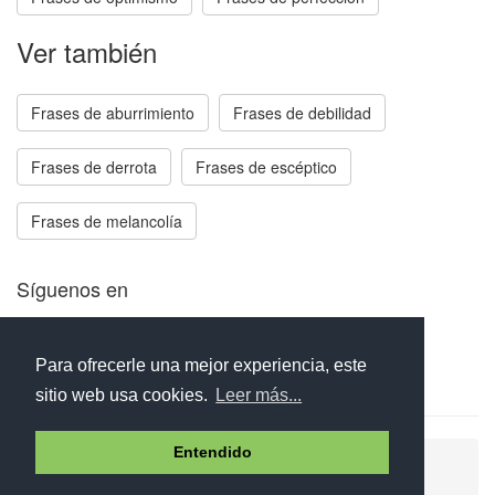
Ver también
Frases de aburrimiento
Frases de debilidad
Frases de derrota
Frases de escéptico
Frases de melancolía
Síguenos en
Facebook
Twitter
Instagram
Para ofrecerle una mejor experiencia, este
sitio web usa cookies.
Leer más...
Entendido
Ayuda
Aviso legal
Política de cookies
Política de privacidad