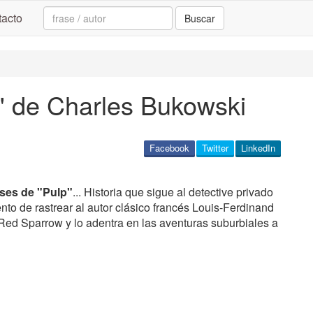
Search:
acto
Buscar
p" de Charles Bukowski
Facebook
Twitter
LinkedIn
ases de "Pulp"
... Historia que sigue al detective privado
nto de rastrear al autor clásico francés Louis-Ferdinand
 Red Sparrow y lo adentra en las aventuras suburbiales a