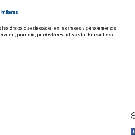
similares
s históricos que destacan en las frases y pensamientos
privado
,
parodia
,
perdedores
,
absurdo
,
borrachera
,