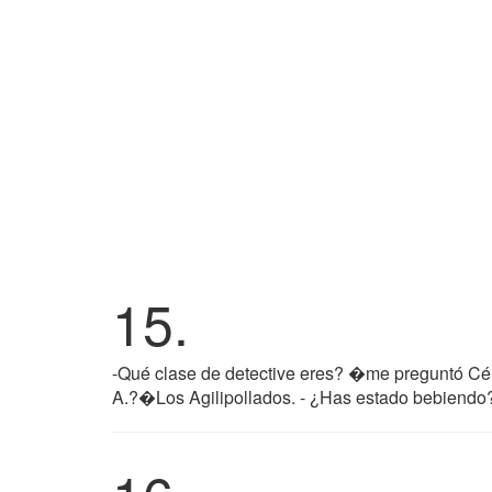
15.
-Qué clase de detective eres? �me preguntó Céli
A.?�Los Agilipollados. - ¿Has estado bebiendo