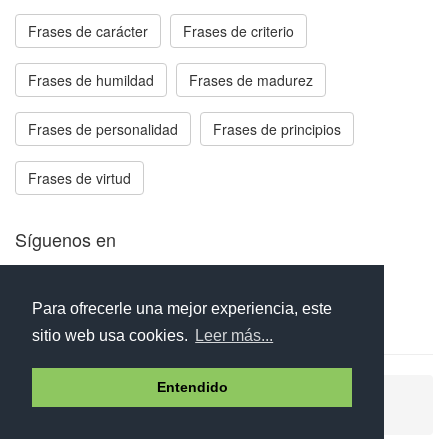
Frases de carácter
Frases de criterio
Frases de humildad
Frases de madurez
Frases de personalidad
Frases de principios
Frases de virtud
Síguenos en
Facebook
Twitter
Instagram
Para ofrecerle una mejor experiencia, este
sitio web usa cookies.
Leer más...
Entendido
Ayuda
Aviso legal
Política de cookies
Política de privacidad