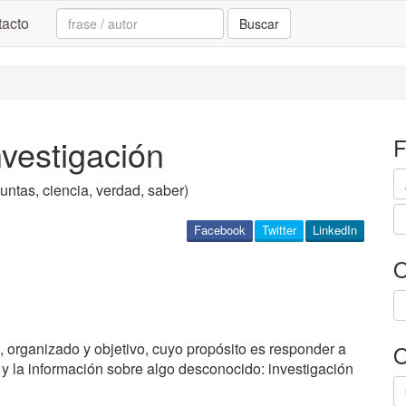
Search:
acto
Buscar
nvestigación
F
untas, ciencia, verdad, saber)
Facebook
Twitter
LinkedIn
O
, organizado y objetivo, cuyo propósito es responder a
O
 y la información sobre algo desconocido: investigación