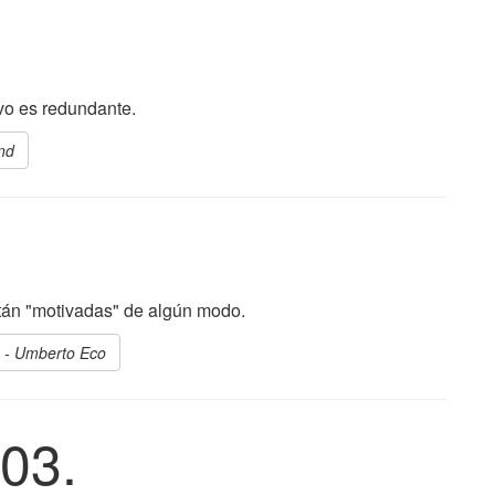
ivo es redundante.
nd
tán "motivadas" de algún modo.
) - Umberto Eco
03.