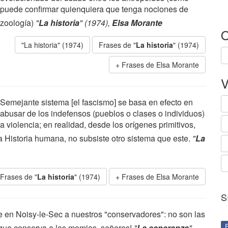
puede confirmar quienquiera que tenga nociones de
zoología)
"
La historia
" (1974),
Elsa Morante
O
"La historia" (1974)
Frases de "
La historia
" (1974)
Frases de Elsa Morante
V
Semejante sistema [el fascismo] se basa en efecto en
abusar de los indefensos (pueblos o clases o individuos)
a violencia; en realidad, desde los orígenes primitivos,
la Historia humana, no subsiste otro sistema que este.
"
La
Frases de "
La historia
" (1974)
Frases de Elsa Morante
S
e en Noisy-le-Sec a nuestros "conservadores": no son las
 que conserva a las momias, señores!
"
La esperanza
"