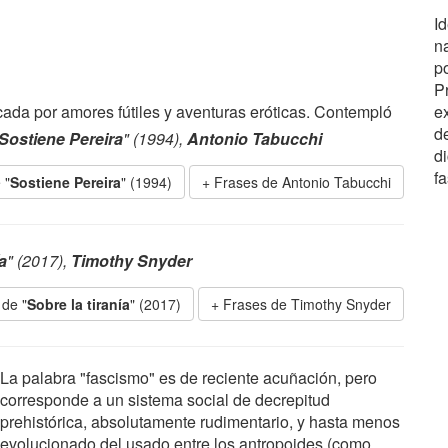
Id
na
p
P
arcada por amores fútiles y aventuras eróticas. Contempló
e
d
Sostiene Pereira
" (1994),
Antonio Tabucchi
di
f
 "
Sostiene Pereira
" (1994)
Frases de Antonio Tabucchi
a
" (2017),
Timothy Snyder
 de "
Sobre la tiranía
" (2017)
Frases de Timothy Snyder
La palabra "fascismo" es de reciente acuñación, pero
corresponde a un sistema social de decrepitud
prehistórica, absolutamente rudimentario, y hasta menos
evolucionado del usado entre los antropoides (como