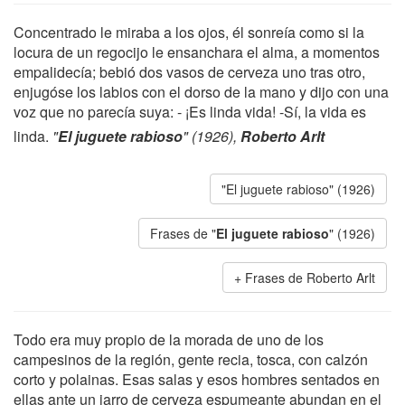
Concentrado le miraba a los ojos, él sonreía como si la
locura de un regocijo le ensanchara el alma, a momentos
empalidecía; bebió dos vasos de cerveza uno tras otro,
enjugóse los labios con el dorso de la mano y dijo con una
voz que no parecía suya: - ¡Es linda vida! -Sí, la vida es
linda.
"
El juguete rabioso
" (1926),
Roberto Arlt
"El juguete rabioso" (1926)
Frases de "
El juguete rabioso
" (1926)
Frases de Roberto Arlt
Todo era muy propio de la morada de uno de los
campesinos de la región, gente recia, tosca, con calzón
corto y polainas. Esas salas y esos hombres sentados en
ellas ante un jarro de cerveza espumeante abundan en el