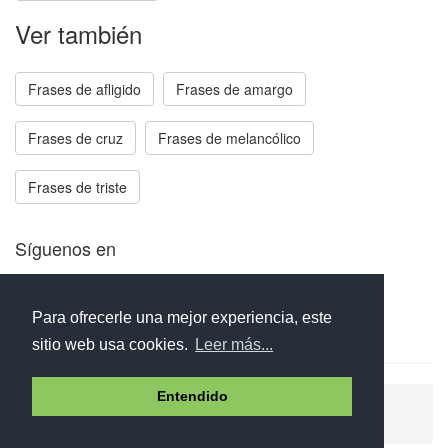
Ver también
Frases de afligido
Frases de amargo
Frases de cruz
Frases de melancólico
Frases de triste
Síguenos en
Facebook
Twitter
Instagram
Para ofrecerle una mejor experiencia, este
sitio web usa cookies.
Leer más...
Entendido
Ayuda
Aviso legal
Política de cookies
Política de privacidad