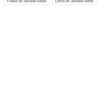
Frases de Jaroslav Kalfar
Libros de Jaroslav Kalfar