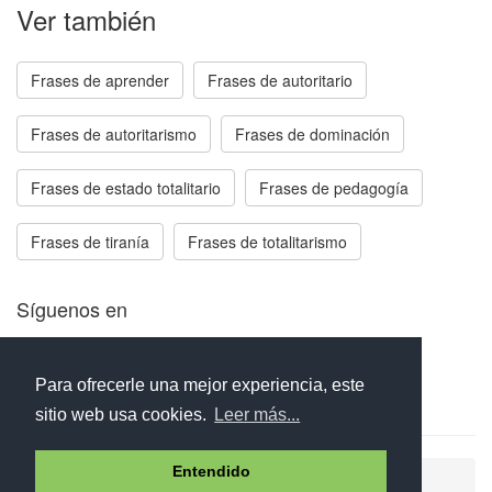
Ver también
Frases de aprender
Frases de autoritario
Frases de autoritarismo
Frases de dominación
Frases de estado totalitario
Frases de pedagogía
Frases de tiranía
Frases de totalitarismo
Síguenos en
Facebook
Twitter
Instagram
Para ofrecerle una mejor experiencia, este
sitio web usa cookies.
Leer más...
Entendido
Ayuda
Aviso legal
Política de cookies