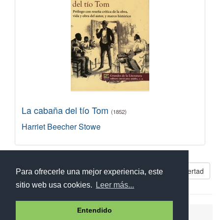
La cabaña del tío Tom
(1852)
Harriet Beecher Stowe
Libros parecidos a El largo camino hacia la libertad
Para ofrecerle una mejor experiencia, este
sitio web usa cookies.
Leer más...
Entendido
Ayuda
Aviso legal
Política de cookies