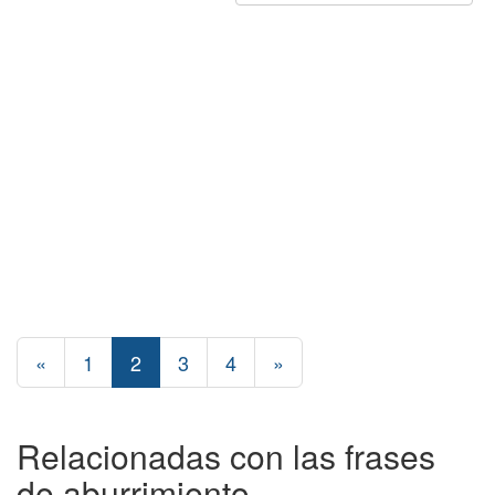
«
1
2
3
4
»
Relacionadas con las frases
de aburrimiento