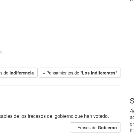
r.
es de
Indiferencia
+ Pensamientos de "
Los indiferentes
"
S
A
ables de los fracasos del gobierno que han votado.
a
o
+ Frases de
Gobierno
hi