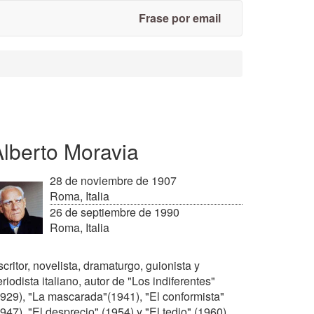
Frase por email
Alberto Moravia
28 de noviembre de 1907
Roma, Italia
26 de septiembre de 1990
Roma, Italia
critor, novelista, dramaturgo, guionista y
riodista italiano, autor de "Los indiferentes"
1929), "La mascarada"(1941), "El conformista"
947), "El desprecio" (1954) y "El tedio" (1960).