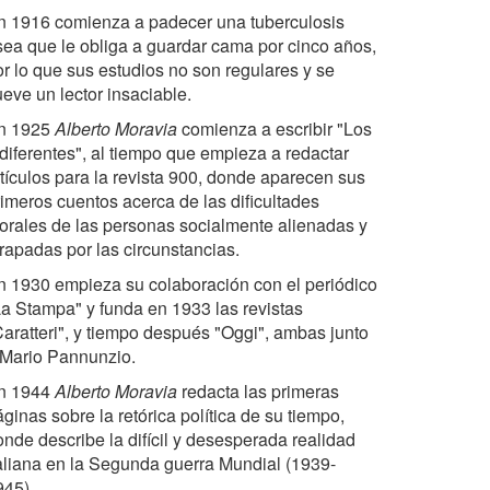
n 1916 comienza a padecer una tuberculosis
sea que le obliga a guardar cama por cinco años,
or lo que sus estudios no son regulares y se
eve un lector insaciable.
n 1925
Alberto Moravia
comienza a escribir "Los
ndiferentes", al tiempo que empieza a redactar
rtículos para la revista 900, donde aparecen sus
rimeros cuentos acerca de las dificultades
orales de las personas socialmente alienadas y
trapadas por las circunstancias.
n 1930 empieza su colaboración con el periódico
La Stampa" y funda en 1933 las revistas
Caratteri", y tiempo después "Oggi", ambas junto
 Mario Pannunzio.
n 1944
Alberto Moravia
redacta las primeras
ginas sobre la retórica política de su tiempo,
onde describe la difícil y desesperada realidad
taliana en la Segunda guerra Mundial (1939-
945).