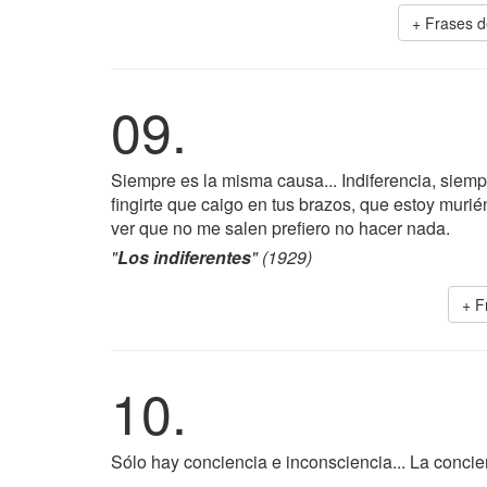
+ Frases 
09.
Siempre es la misma causa... Indiferencia, siempr
fingirte que caigo en tus brazos, que estoy murié
ver que no me salen prefiero no hacer nada.
"
Los indiferentes
" (1929)
+ F
10.
Sólo hay conciencia e inconsciencia... La concien