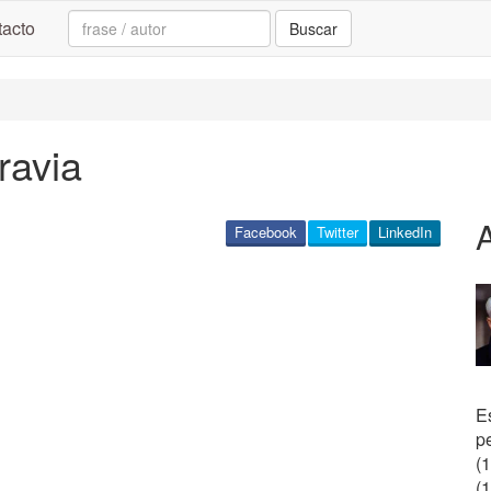
Search:
acto
Buscar
ravia
Facebook
Twitter
LinkedIn
Es
pe
(
(1