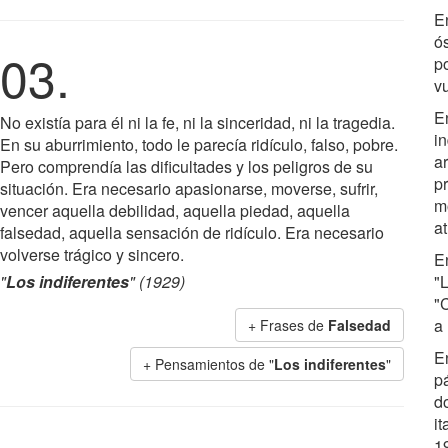
E
ó
03.
p
vu
E
No existía para él ni la fe, ni la sinceridad, ni la tragedia.
i
En su aburrimiento, todo le parecía ridículo, falso, pobre.
a
Pero comprendía las dificultades y los peligros de su
p
situación. Era necesario apasionarse, moverse, sufrir,
m
vencer aquella debilidad, aquella piedad, aquella
a
falsedad, aquella sensación de ridículo. Era necesario
volverse trágico y sincero.
E
"
Los indiferentes
" (1929)
"
"
a
+ Frases de
Falsedad
E
+ Pensamientos de "
Los indiferentes
"
pá
d
i
1