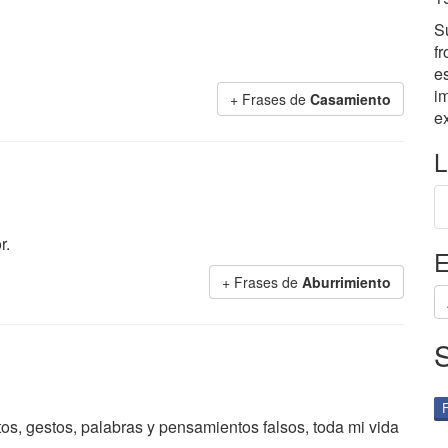
Su
f
es
im
+ Frases de
Casamiento
e
L
r.
E
+ Frases de
Aburrimiento
s, gestos, palabras y pensamientos falsos, toda mi vida