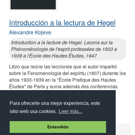
Introducción a la lectura de Hegel
Alexandre Kojeve
Introduction a la lecture de Hegel. Lecons sur la
Phénoménologie de l'esprit professées de 1933 a
1939 a l'École des Hautes Études, 1947
Libro que reúne las lecciones que el autor impartió
sobre la Fenomenología del espíritu (1807) durante los
años 1933-1939 en la "École Pratique des Hautes
Études" de París y suma además dos conferencias
sobre el mismo tema
Similares a Introducción a la lectura de Hegel
Para ofrecerle una mejor experiencia, este
sitio web usa cookies.
Leer más...
Entendido
Ayuda
Aviso legal
Política de cookies