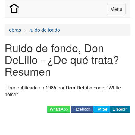
Menu
obras
ruido de fondo
Ruido de fondo, Don
DeLillo - ¿De qué trata?
Resumen
Libro publicado en
1985
por
Don DeLillo
como "White
noise"
WhatsApp
Facebook
Twitter
LinkedIn