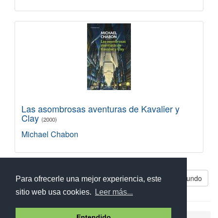
Las asombrosas aventuras de Kavalier y
Clay
(2000)
Michael Chabon
Libros parecidos a Submundo
Para ofrecerle una mejor experiencia, este
sitio web usa cookies.
Leer más...
Entendido