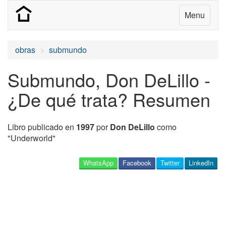
Menu
obras
submundo
Submundo, Don DeLillo -
¿De qué trata? Resumen
Libro publicado en
1997
por
Don DeLillo
como
"Underworld"
WhatsApp
Facebook
Twitter
LinkedIn