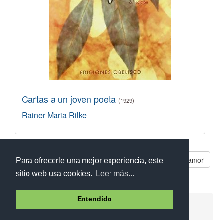
Cartas a un joven poeta
(1929)
Rainer Maria Rilke
Libros parecidos a Poemas de amor
Para ofrecerle una mejor experiencia, este
sitio web usa cookies.
Leer más...
Entendido
Ayuda
Aviso legal
Política de cookies
Política de privacidad