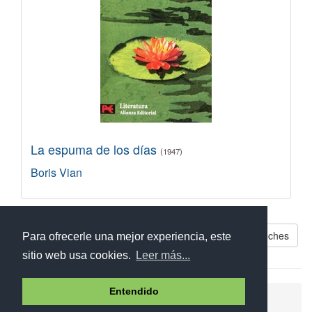
La espuma de los días
(1947)
Boris Vian
Libros parecidos a Los trabajos y las noches
Para ofrecerle una mejor experiencia, este
sitio web usa cookies.
Leer más...
Entendido
Ayuda
Aviso legal
Política de cookies
Política de privacidad