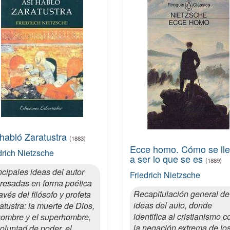
 habló Zaratustra
(1883)
Ecce homo. Cómo se ll
drich Nietzsche
a ser lo que se es
(1889)
ncipales ideas del autor
Friedrich Nietzsche
resadas en forma poética
Recapitulación general de
ravés del filósofo y profeta
ideas del auto, donde
atustra: la muerte de Dios,
identifica al cristianismo c
hombre y el superhombre,
la negación extrema de lo
voluntad de poder, el