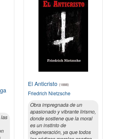
El Anticristo
(1888)
ega
Friedrich Nietzsche
Obra impregnada de un
apasionado y vibrante lirismo,
 las
donde sostiene que la moral
es un instinto de
on
degeneración, ya que todos
s
los códigos morales coartan