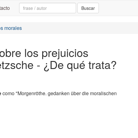
Search:
acto
Buscar
ios morales
obre los prejuicios
etzsche - ¿De qué trata?
e
como "Morgenröthe. gedanken über die moralischen