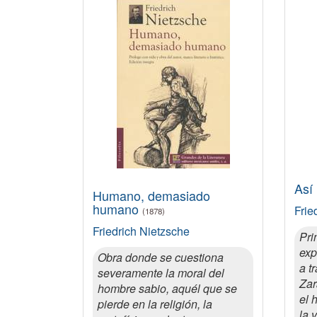
Así
Humano, demasiado
humano
Frie
(1878)
Friedrich Nietzsche
Pri
exp
Obra donde se cuestiona
a t
severamente la moral del
Zar
hombre sabio, aquél que se
el 
pierde en la religión, la
la 