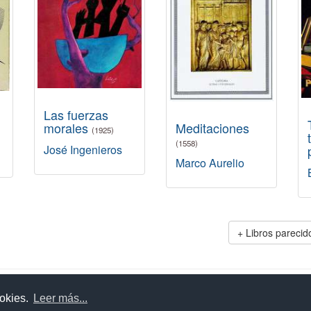
Las fuerzas
Meditaciones
morales
(1925)
(1558)
José Ingenieros
Marco Aurelio
Libros parecid
uda
Aviso legal
Política de cookies
Política de privac
ookies.
Leer más...