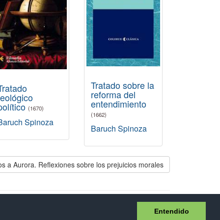
Tratado sobre la
Tratado
reforma del
teológico
entendimiento
político
(1670)
(1662)
Baruch Spinoza
Baruch Spinoza
os a Aurora. Reflexiones sobre los prejuicios morales
idad
Entendido