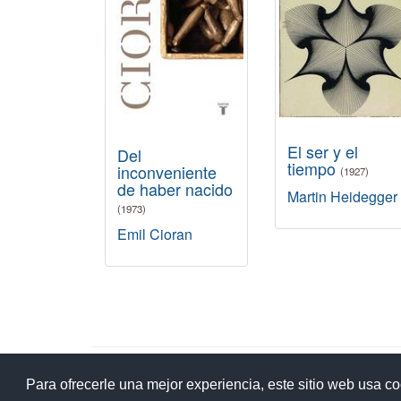
El ser y el
Del
tiempo
inconveniente
(1927)
de haber nacido
Martin Heidegger
(1973)
Emil Cioran
Ay
Para ofrecerle una mejor experiencia, este sitio web usa c