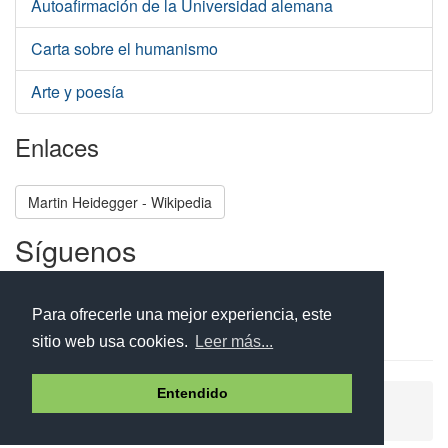
Autoafirmación de la Universidad alemana
Carta sobre el humanismo
Arte y poesía
Enlaces
Martin Heidegger - Wikipedia
Síguenos
Facebook
Twitter
Instagram
Para ofrecerle una mejor experiencia, este
sitio web usa cookies.
Leer más...
Entendido
Ayuda
Aviso legal
Política de cookies
Política de privacidad