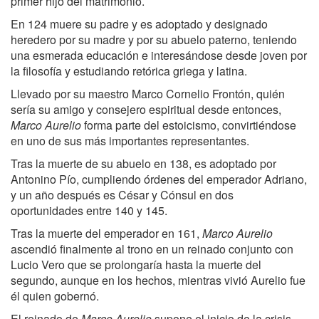
primer hijo del matrimonio.
En 124 muere su padre y es adoptado y designado
heredero por su madre y por su abuelo paterno, teniendo
una esmerada educación e interesándose desde joven por
la filosofía y estudiando retórica griega y latina.
Llevado por su maestro Marco Cornelio Frontón, quién
sería su amigo y consejero espiritual desde entonces,
Marco Aurelio
forma parte del estoicismo, convirtiéndose
en uno de sus más importantes representantes.
Tras la muerte de su abuelo en 138, es adoptado por
Antonino Pío, cumpliendo órdenes del emperador Adriano,
y un año después es César y Cónsul en dos
oportunidades entre 140 y 145.
Tras la muerte del emperador en 161,
Marco Aurelio
ascendió finalmente al trono en un reinado conjunto con
Lucio Vero que se prolongaría hasta la muerte del
segundo, aunque en los hechos, mientras vivió Aurelio fue
él quien gobernó.
El reinado de
Marco Aurelio
supone el inicio de la crisis