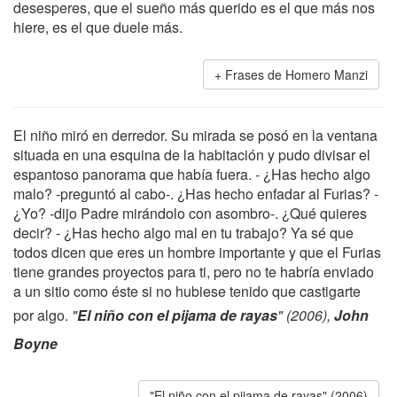
desesperes, que el sueño más querido es el que más nos
hiere, es el que duele más.
Frases de Homero Manzi
El niño miró en derredor. Su mirada se posó en la ventana
situada en una esquina de la habitación y pudo divisar el
espantoso panorama que había fuera. - ¿Has hecho algo
malo? -preguntó al cabo-. ¿Has hecho enfadar al Furias? -
¿Yo? -dijo Padre mirándolo con asombro-. ¿Qué quieres
decir? - ¿Has hecho algo mal en tu trabajo? Ya sé que
todos dicen que eres un hombre importante y que el Furias
tiene grandes proyectos para ti, pero no te habría enviado
a un sitio como éste si no hubiese tenido que castigarte
por algo.
"
El niño con el pijama de rayas
" (2006),
John
Boyne
"El niño con el pijama de rayas" (2006)