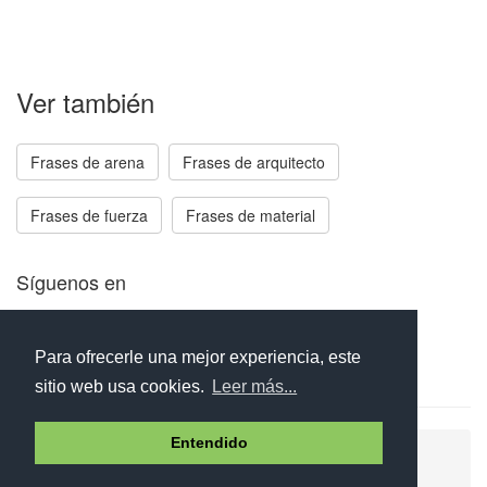
Ver también
Frases de arena
Frases de arquitecto
Frases de fuerza
Frases de material
Síguenos en
Facebook
Twitter
Instagram
Para ofrecerle una mejor experiencia, este
sitio web usa cookies.
Leer más...
Entendido
Ayuda
Aviso legal
Política de cookies
Política de privacidad