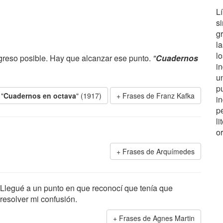
L
si
g
l
lo
egreso posible. Hay que alcanzar ese punto.
"
Cuadernos
i
u
p
 "
Cuadernos en octava
" (1917)
Frases de Franz Kafka
in
p
l
o
Frases de Arquímedes
Llegué a un punto en que reconocí que tenía que
resolver mi confusión.
Frases de Agnes Martin