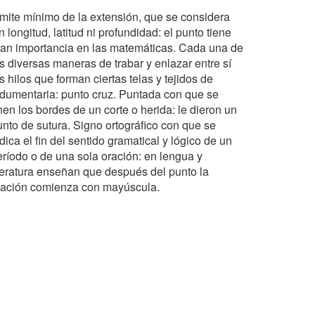
ímite mínimo de la extensión, que se considera
n longitud, latitud ni profundidad: el punto tiene
ran importancia en las matemáticas. Cada una de
as diversas maneras de trabar y enlazar entre sí
s hilos que forman ciertas telas y tejidos de
ndumentaria: punto cruz. Puntada con que se
nen los bordes de un corte o herida: le dieron un
unto de sutura. Signo ortográfico con que se
dica el fin del sentido gramatical y lógico de un
eríodo o de una sola oración: en lengua y
iteratura enseñan que después del punto la
ración comienza con mayúscula.