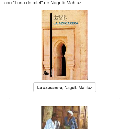
con "Luna de miel" de Naguib Mahfuz.
La azucarera
, Naguib Mahfuz