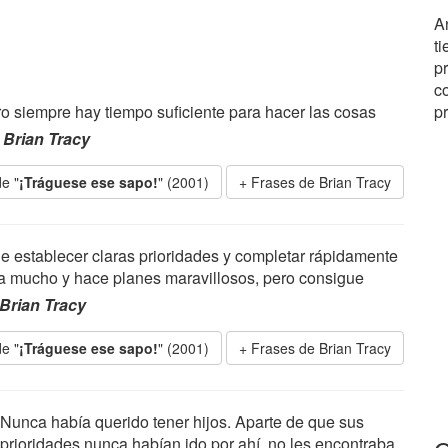
A
t
p
c
ro siempre hay tiempo suficiente para hacer las cosas
p
,
Brian Tracy
e "
¡Tráguese ese sapo!
" (2001)
Frases de Brian Tracy
e establecer claras prioridades y completar rápidamente
la mucho y hace planes maravillosos, pero consigue
Brian Tracy
e "
¡Tráguese ese sapo!
" (2001)
Frases de Brian Tracy
Nunca había querido tener hijos. Aparte de que sus
prioridades nunca habían ido por ahí, no les encontraba