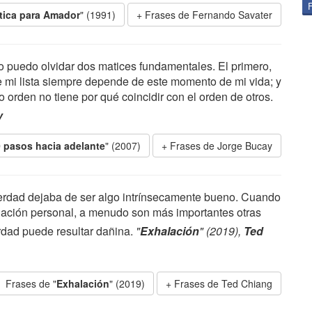
tica para Amador
" (1991)
Frases de Fernando Savater
 no puedo olvidar dos matices fundamentales. El primero,
ue mi lista siempre depende de este momento de mi vida; y
 orden no tiene por qué coincidir con el orden de otros.
y
 pasos hacia adelante
" (2007)
Frases de Jorge Bucay
 verdad dejaba de ser algo intrínsecamente bueno. Cuando
lación personal, a menudo son más importantes otras
erdad puede resultar dañina.
"
Exhalación
" (2019),
Ted
Frases de "
Exhalación
" (2019)
Frases de Ted Chiang