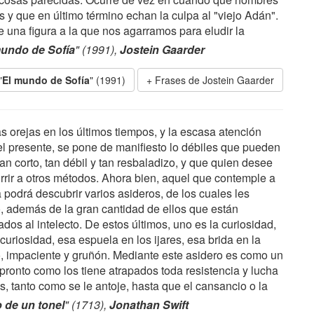
y que en último término echan la culpa al "viejo Adán".
e una figura a la que nos agarramos para eludir la
mundo de Sofía
" (1991),
Jostein Gaarder
"
El mundo de Sofía
" (1991)
Frases de Jostein Gaarder
 orejas en los últimos tiempos, y la escasa atención
el presente, se pone de manifiesto lo débiles que pueden
an corto, tan débil y tan resbaladizo, y que quien desee
rrir a otros métodos. Ahora bien, aquel que contemple a
 podrá descubrir varios asideros, de los cuales les
, además de la gran cantidad de ellos que están
dos al intelecto. De estos últimos, uno es la curiosidad,
curiosidad, esa espuela en los ijares, esa brida en la
so, impaciente y gruñón. Mediante este asidero es como un
pronto como los tiene atrapados toda resistencia y lucha
s, tanto como se le antoje, hasta que el cansancio o la
 de un tonel
" (1713),
Jonathan Swift