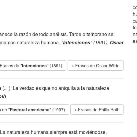
co
h
ca
fo
nece la razón de todo análisis. Tarde o temprano se
n
es
llamamos naturaleza humana.
"
Intenciones
" (1891),
Oscar
Frases de "
Intenciones
" (1891)
Frases de Oscar Wilde
(... ). La verdad es que no aniquila a la naturaleza
oth
 de "
Pastoral americana
" (1997)
Frases de Philip Roth
La naturaleza humana siempre está moviéndose,