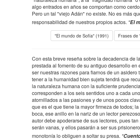
algo entrados en años se comportan como cerdos 
Pero un tal "viejo Adán" no existe. No es más qu
responsabilidad de nuestros propios actos.
"
El 
"El mundo de Sofía" (1991)
Frases de 
Con esta breve reseña sobre la decadencia de las
prestada al fomento de su antiguo desarrollo en 
ser nuestras razones para fiarnos de un asidero t
tener a la humanidad bien sujeta tendrá que recu
la naturaleza humana con la suficiente prudencia
corresponden a los seis sentidos uno a cada uno
atornillados a las pasiones y de unos pocos clava
que es el que tiene la mayor firmeza de todos; la 
boca, ese anillo en la nariz de un lector perezo
autor debe apoderarse de sus lectores, pues tan 
serán vanas, y ellos pasarán a ser sus prisionero
monotonía lo obliguen a soltar su presa.
"
Cuento