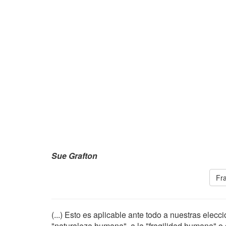
Sue Grafton
Fra
(...) Esto es aplicable ante todo a nuestras elec
"naturaleza humana", a la "fragilidad humana" 