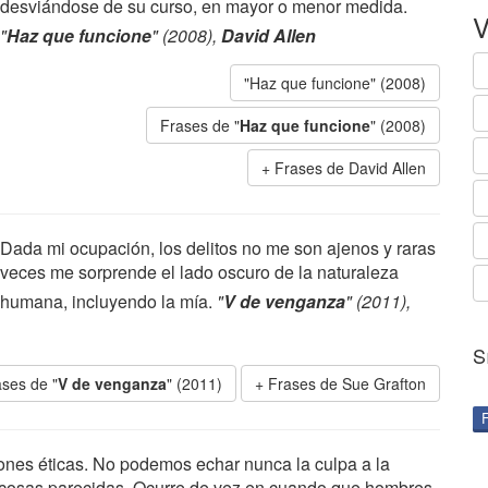
desviándose de su curso, en mayor o menor medida.
V
"
Haz que funcione
" (2008),
David Allen
"Haz que funcione" (2008)
Frases de "
Haz que funcione
" (2008)
Frases de David Allen
Dada mi ocupación, los delitos no me son ajenos y raras
veces me sorprende el lado oscuro de la naturaleza
humana, incluyendo la mía.
"
V de venganza
" (2011),
S
ses de "
V de venganza
" (2011)
Frases de Sue Grafton
ciones éticas. No podemos echar nunca la culpa a la
o cosas parecidas. Ocurre de vez en cuando que hombres