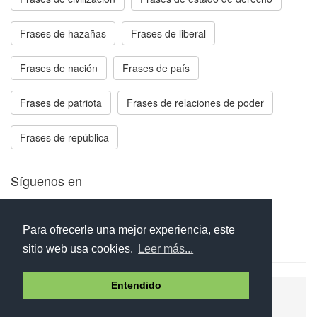
Frases de hazañas
Frases de liberal
Frases de nación
Frases de país
Frases de patriota
Frases de relaciones de poder
Frases de república
Síguenos en
Facebook
Twitter
Instagram
Para ofrecerle una mejor experiencia, este
sitio web usa cookies.
Leer más...
Entendido
Ayuda
Aviso legal
Política de cookies
Política de privacidad