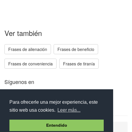
Ver también
Frases de alienación
Frases de beneficio
Frases de conveniencia
Frases de tiranía
Síguenos en
Facebook
Twitter
Instagram
Para ofrecerle una mejor experiencia, este
sitio web usa cookies.
Leer más...
Entendido
Ayuda
Aviso legal
Política de cookies