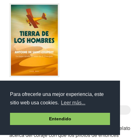
Tierra de hombres
Para ofrecerle una mejor experiencia, este
Antoine De Saint-Exupéry
sitio web usa cookies.
Leer más...
Terre des hommes, 1939
Entendido
Libro que narra algunos de los episodios más
memorables de Saint-Exupery como aviador. Un relato
acerca del coraje con que los pilotos de entonces