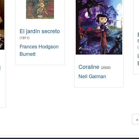
El jardín secreto
(1911)
Frances Hodgson
Burnett
Coraline
l
(2002)
Neil Gaiman