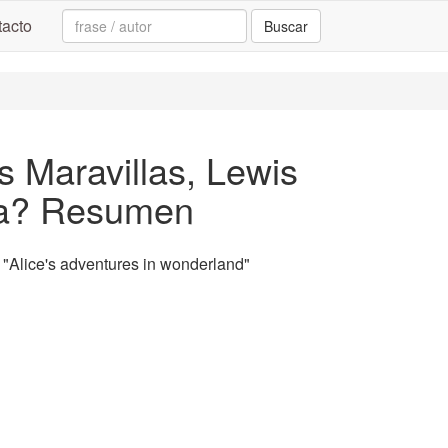
Search:
acto
Buscar
as Maravillas, Lewis
ata? Resumen
"Alice's adventures in wonderland"