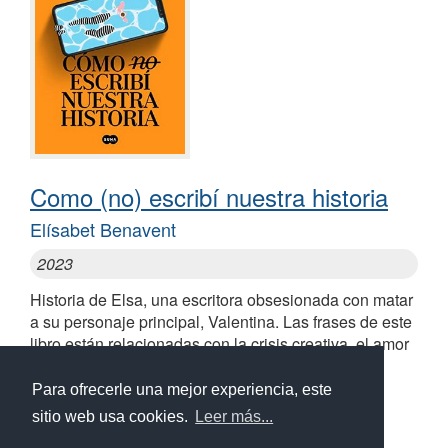
Como (no) escribí nuestra historia
Elísabet Benavent
2023
Historia de Elsa, una escritora obsesionada con matar
a su personaje principal, Valentina. Las frases de este
libro están relacionadas con la crisis creativa, el amor
complejo pero enriquecedor y la búsqueda de la
propia aceptación
Para ofrecerle una mejor experiencia, este
sitio web usa cookies.
Leer más...