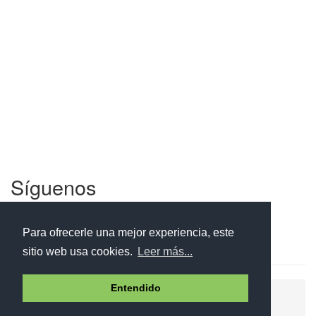
Síguenos
Facebook
Twitter
Instagram
Para ofrecerle una mejor experiencia, este
sitio web usa cookies.
Leer más...
Entendido
Ayuda
Aviso legal
Política de cookies
Política de privacidad