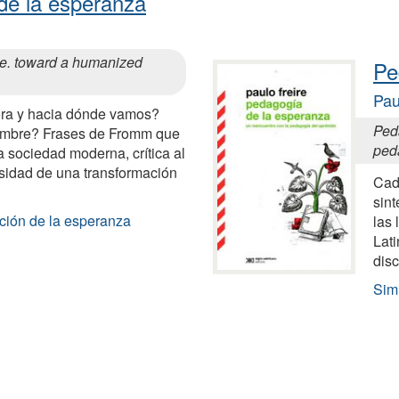
 de la esperanza
pe. toward a humanized
Pe
Pau
ra y hacia dónde vamos?
Ped
hombre? Frases de Fromm que
ped
la sociedad moderna, crítica al
esidad de una transformación
Cad
sin
ución de la esperanza
las
Lati
disc
Sim