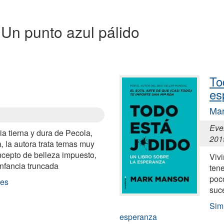
a Un punto azul pálido
To
es
Ma
Ever
ia tierna y dura de Pecola,
201
, la autora trata temas muy
ncepto de belleza impuesto,
Viv
infancia truncada
ten
poco
les
suc
Simi
esperanza