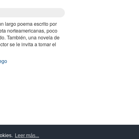
n largo poema escrito por
eta norteamericanas, poco
do. También, una novela de
ector se le invita a tomar el
uego
uda
Aviso legal
Política de cookies
Política de privac
ookies.
Leer más...