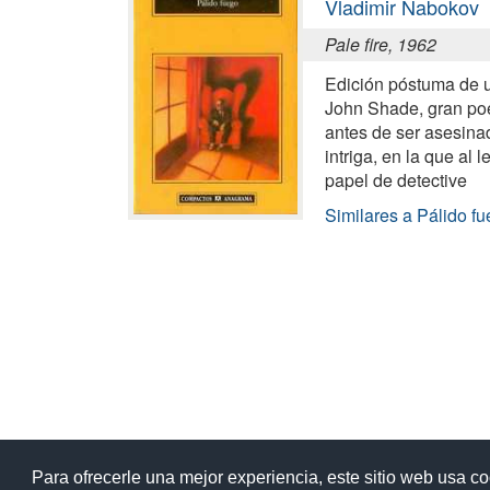
Vladimir Nabokov
Pale fire, 1962
Edición póstuma de u
John Shade, gran po
antes de ser asesina
intriga, en la que al l
papel de detective
Similares a Pálido f
Ay
Para ofrecerle una mejor experiencia, este sitio web usa c