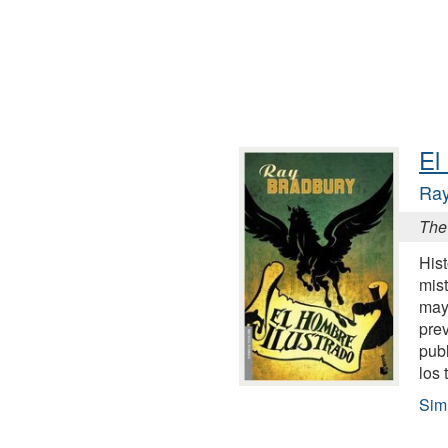
El
Ray
The 
Hist
mist
mayo
pre
publ
los 
Simi