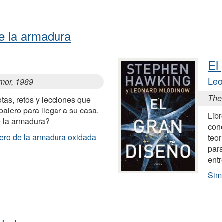
de la armadura
El
Leo
rmor, 1989
The
tas, retos y lecciones que
balero para llegar a su casa.
Libr
e la armadura?
cono
lero de la armadura oxidada
teor
para
entr
Simi