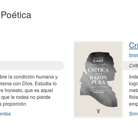
 Poética
Cr
Imm
Crit
obre la condición humana y
Inda
misma con Dios. Estudia lo
logr
re honesto, que es aquel
meta
o que le rodea no pierde
filó
a proporción
emp
entos
Simi