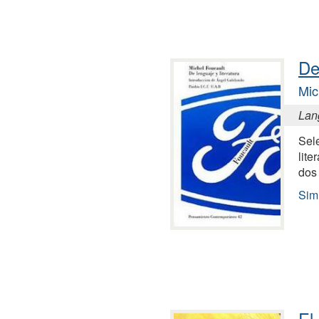
De
Mic
Lang
Sel
lite
dos
Simi
El