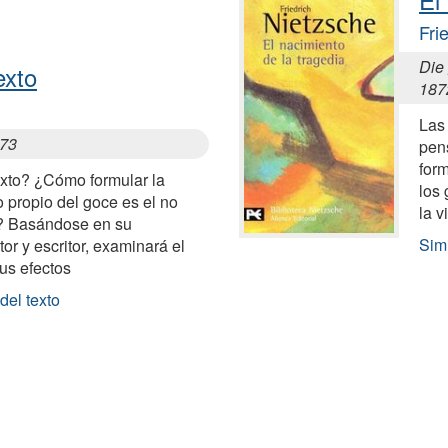
Fri
Die 
exto
187
Las 
973
pen
form
xto? ¿Cómo formular la
los 
o propio del goce es el no
la v
? Basándose en su
Simi
or y escritor, examinará el
sus efectos
del texto