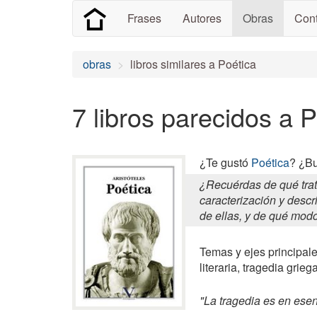
Frases
Autores
Obras
Cont
obras
libros similares a Poética
7 libros parecidos a 
¿Te gustó
Poética
? ¿Bu
¿Recuérdas de qué trat
caracterización y descr
de ellas, y de qué mod
Temas y ejes principales 
literaria, tragedia griega
"La tragedia es en esenc