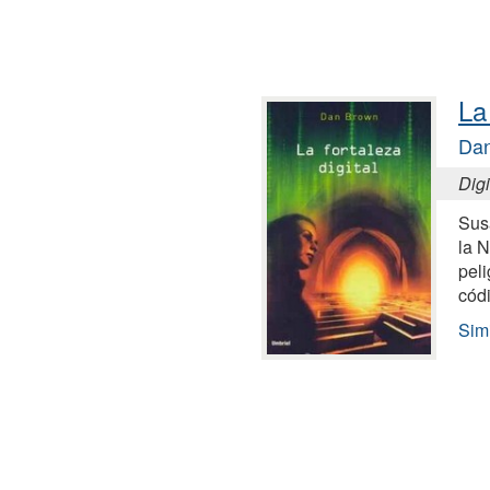
La 
Da
Digi
Susa
la 
peli
códi
Simi