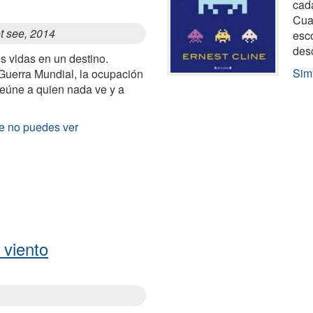
cad
Cua
ot see, 2014
esco
des
 vidas en un destino.
Sim
Guerra Mundial, la ocupación
eúne a quien nada ve y a
ue no puedes ver
 viento