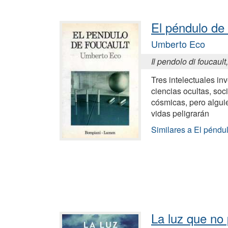
El péndulo de
Umberto Eco
Il pendolo di foucault
Tres intelectuales i
ciencias ocultas, soc
cósmicas, pero alguie
vidas peligrarán
Similares a El péndu
La luz que no