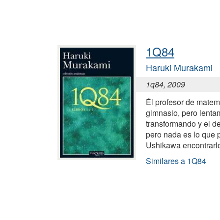
1Q84
Haruki Murakami
1q84, 2009
Él profesor de matemá
gimnasio, pero lenta
transformando y el de
pero nada es lo que 
Ushikawa encontrarl
Similares a 1Q84