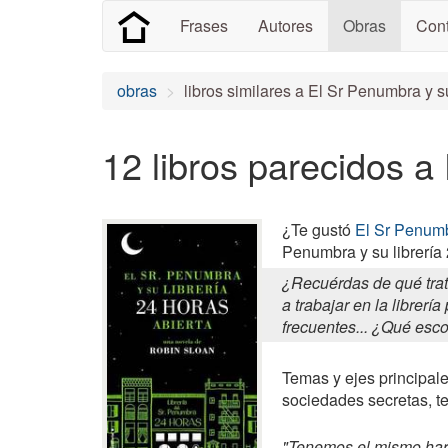
Frases
Autores
Obras
Cont
obras
libros similares a El Sr Penumbra y su
12 libros parecidos a
¿Te gustó
El Sr Penumbr
Penumbra y su librería 
¿Recuérdas de qué trat
a trabajar en la libre
frecuentes... ¿Qué esco
Temas y ejes principales
sociedades secretas, t
"Tenemos el mismo hard