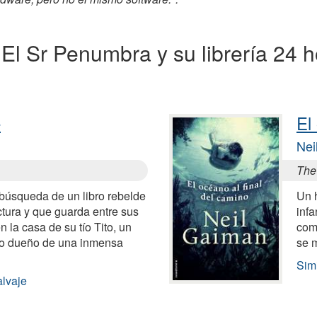
a El Sr Penumbra y su librería 24 
e
El
Nei
The 
 búsqueda de un libro rebelde
Un 
ectura y que guarda entre sus
infa
n la casa de su tío Tito, un
com
ido dueño de una inmensa
se m
Simi
alvaje