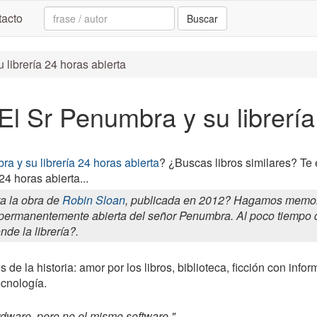
Search:
acto
Buscar
 librería 24 horas abierta
 El Sr Penumbra y su librería
a y su librería 24 horas abierta
? ¿Buscas libros similares? Te
24 horas abierta...
a la obra de
Robin Sloan
, publicada en 2012? Hagamos memoria
ría permanentemente abierta del señor Penumbra. Al poco tiempo
nde la librería?.
 de la historia: amor por los libros, biblioteca, ficción con info
ecnología.
ware, pero no el mismo software.".