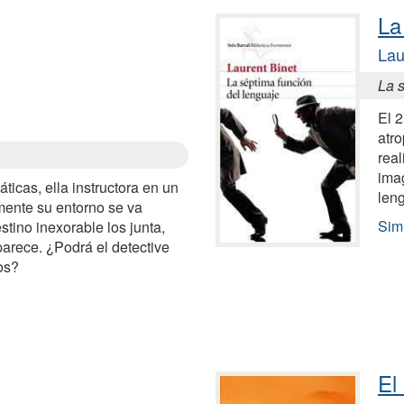
La
Lau
La 
El 
atro
real
imag
ticas, ella instructora en un
len
mente su entorno se va
Simi
stino inexorable los junta,
parece. ¿Podrá el detective
os?
El