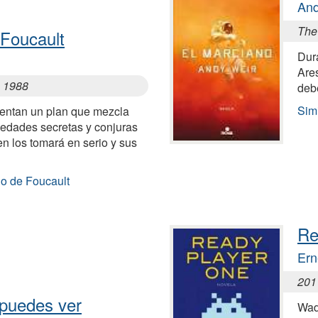
And
The
 Foucault
Dura
Ares
, 1988
debe
Sim
nventan un plan que mezcla
iedades secretas y conjuras
n los tomará en serio y sus
lo de Foucault
Re
Ern
201
 puedes ver
Wad