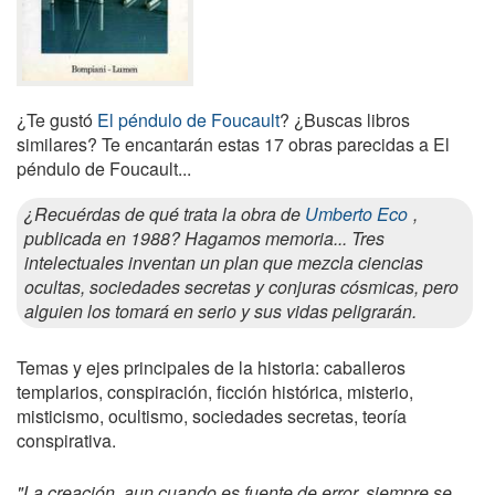
¿Te gustó
El péndulo de Foucault
? ¿Buscas libros
similares? Te encantarán estas 17 obras parecidas a El
péndulo de Foucault...
¿Recuérdas de qué trata la obra de
Umberto Eco
,
publicada en 1988? Hagamos memoria... Tres
intelectuales inventan un plan que mezcla ciencias
ocultas, sociedades secretas y conjuras cósmicas, pero
alguien los tomará en serio y sus vidas peligrarán.
Temas y ejes principales de la historia: caballeros
templarios, conspiración, ficción histórica, misterio,
misticismo, ocultismo, sociedades secretas, teoría
conspirativa.
"La creación, aun cuando es fuente de error, siempre se