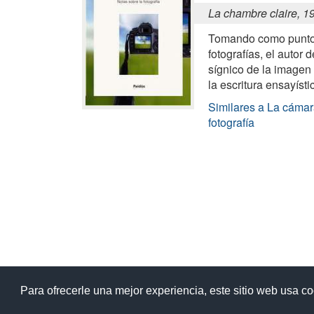
La chambre claire, 1
Tomando como punto 
fotografías, el autor 
sígnico de la imagen
la escritura ensayísti
Similares a La cámara
fotografía
Ay
Para ofrecerle una mejor experiencia, este sitio web usa c