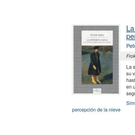
La
pe
Pet
Fro
La s
su v
has
en 
seg
Simi
percepción de la nieve