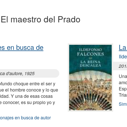
a El maestro del Prado
es en busca de
La
Ild
201
ca d'autore, 1925
Una
amo
ofundo choque entre el ser y
Esp
que el hombre conoce y lo que
Tria
lidad. Y una de esas cosas
e conocer, es su propio yo y
Simi
sonajes en busca de autor