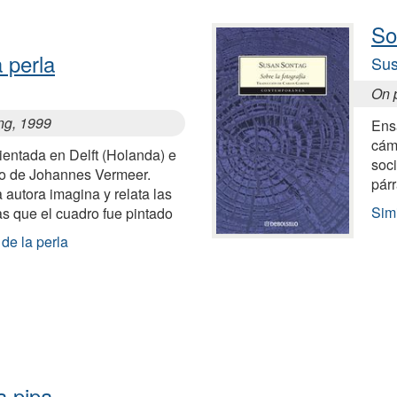
So
 perla
Sus
On 
ing, 1999
Ensa
cáma
ientada en Delft (Holanda) e
soci
ro de Johannes Vermeer.
párr
a autora imagina y relata las
Simi
as que el cuadro fue pintado
de la perla
a pipa