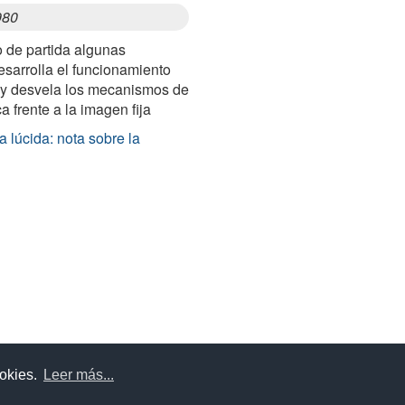
980
de partida algunas
desarrolla el funcionamiento
 y desvela los mecanismos de
ca frente a la imagen fija
 lúcida: nota sobre la
uda
Aviso legal
Política de cookies
Política de privac
ookies.
Leer más...