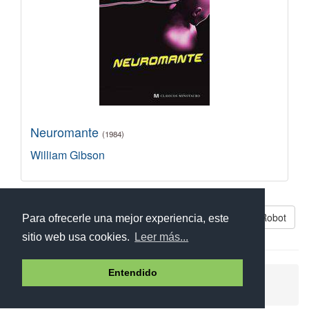
Neuromante
(1984)
William Gibson
Libros parecidos a Yo, Robot
Para ofrecerle una mejor experiencia, este
sitio web usa cookies.
Leer más...
Entendido
Ayuda
Aviso legal
Política de cookies
Política de privacidad