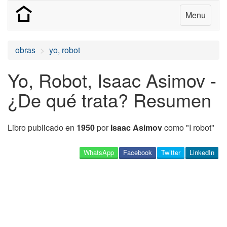
Menu
obras
yo, robot
Yo, Robot, Isaac Asimov -
¿De qué trata? Resumen
Libro publicado en
1950
por
Isaac Asimov
como "I robot"
WhatsApp
Facebook
Twitter
LinkedIn