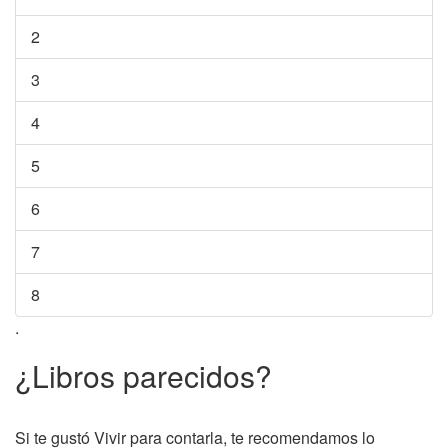
2
3
4
5
6
7
8
.
¿Libros parecidos?
Si te gustó Vivir para contarla, te recomendamos lo