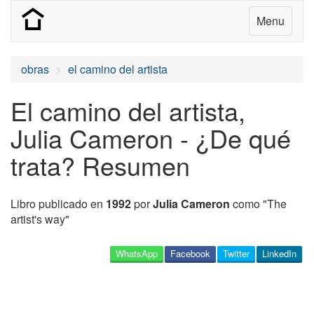
Menu
obras
el camino del artista
El camino del artista,
Julia Cameron - ¿De qué
trata? Resumen
Libro publicado en
1992
por
Julia Cameron
como "The
artist's way"
WhatsApp
Facebook
Twitter
LinkedIn