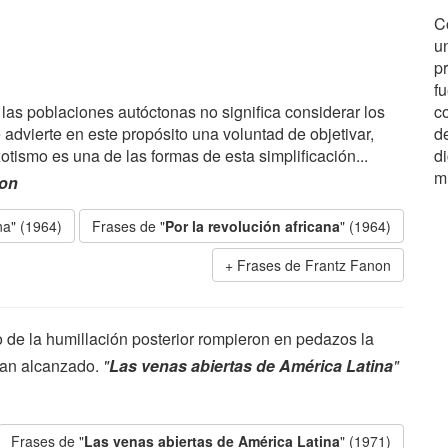
C
u
p
fu
 las poblaciones autóctonas no significa considerar los
c
 advierte en este propósito una voluntad de objetivar,
d
exotismo es una de las formas de esta simplificación...
di
m
non
na" (1964)
Frases de "
Por la revolución africana
" (1964)
Frases de Frantz Fanon
o de la humillación posterior rompieron en pedazos la
bían alcanzado.
"
Las venas abiertas de América Latina
"
Frases de "
Las venas abiertas de América Latina
" (1971)